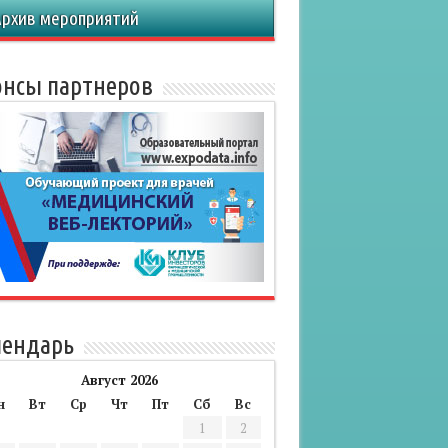
Архив мероприятий
нсы партнеров
лендарь
Август 2026
н
Вт
Ср
Чт
Пт
Сб
Вс
1
2