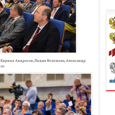
 Кирилл Андросов, Лидия Вележева, Александр
зе.