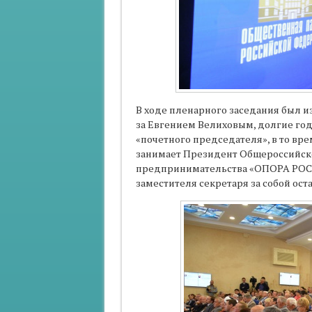
В ходе пленарного заседания был и
за Евгением Велиховым, долгие год
«почетного председателя», в то вр
занимает Президент Общероссийско
предпринимательства «ОПОРА РОСС
заместителя секретаря за собой ост