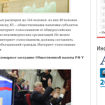
3
1
1
ыл расширен до 166 человек: из них 40 человек
2
писку, 83 — общественными палатами субъектов
3
 интернет-голосованием от общероссийских
« И
х некоммерческих организаций. Не менее
интернет-голосованием, должны составлять
объединений граждан. Интернет-голосование
Ин
я
Пленарное заседание Общественной палаты РФ V