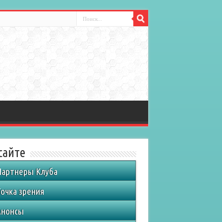
сайте
Партнеры Клуба
очка зрения
Анонсы