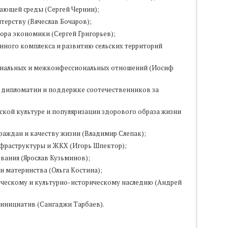
ающей среды (Сергей Чернин);
терству (Вячеслав Бочаров);
ора экономики (Сергей Григорьев);
ного комплекса и развитию сельских территорий
ональных и межконфессиональных отношений (Иосиф
 дипломатии и поддержке соотечественников за
ской культуре и популяризации здорового образа жизни
раждан и качеству жизни (Владимир Слепак);
фраструктуры и ЖКХ (Игорь Шпектор);
вания (Ярослав Кузьминов);
и материнства (Ольга Костина);
орческому и культурно-историческому наследию (Андрей
инициатив (Сангаджи Тарбаев).